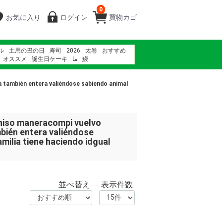
0
お気に入り
ログイン
買物カゴ
ル
土用の丑の日
寿司
2026
太巻
おすすめ
オススメ
誕生日ケーキ
ما
鰻
る
海鮮
紅龍牛肉湯 幾人份
鰻
きもすい
ギ
a también entera valiéndose sabiendo animal
niso maneracompi vuelvo
bién entera valiéndose
milia tiene haciendo idgual
並べ替え
表示件数