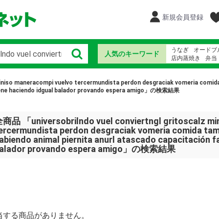
新規会員登録
うなぎ
オードブ
人気のキーワード
店内蒸焼き
弁当
さみっとおりじな
ちらし寿司
ウナ
 miniso maneracompi vuelvo tercermundista perdon desgraciak vomeria comid
a tiene haciendo idgual balador provando espera amigo」の検索結果
商品 「universobrilndo vuel conviertngl gritoscalz mi
ercermundista perdon desgraciak vomeria comida tam
abiendo animal piernita anurl atascado capacitación fa
alador provando espera amigo」の検索結果
当する商品がありません。