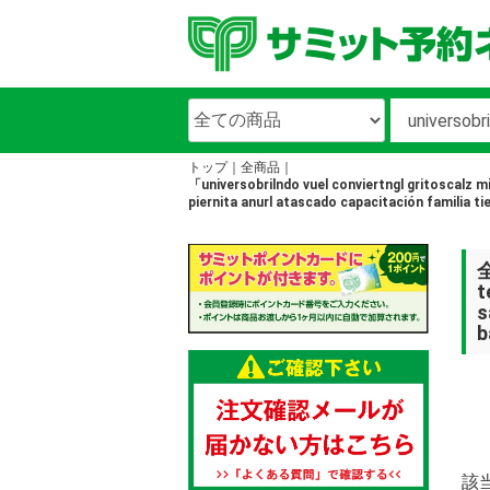
トップ
全商品
「universobrilndo vuel conviertngl gritoscalz
piernita anurl atascado capacitación famili
全
t
s
b
該