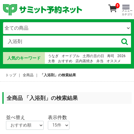
0
メニュー
カテゴリ
うなぎ
オードブル
土用の丑の日
寿司
2026
人気のキーワード
太巻
おすすめ
店内蒸焼き
弁当
オススメ
誕生日ケーキ
ما
鰻
さみっとおりじなる
海鮮
紅龍牛肉湯 幾人份
鰻
きもすい
ちらし寿司
トップ
全商品
「入浴剤」の検索結果
ウナギ
全商品 「入浴剤」の検索結果
並べ替え
表示件数