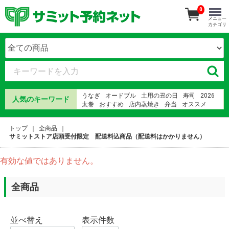
0
メニュー
カテゴリ
うなぎ
オードブル
土用の丑の日
寿司
2026
人気のキーワード
太巻
おすすめ
店内蒸焼き
弁当
オススメ
誕生日ケーキ
ما
鰻
さみっとおりじなる
海鮮
紅龍牛肉湯 幾人份
鰻
きもすい
ちらし寿司
トップ
全商品
ウナギ
サミットストア店頭受付限定 配送料込商品（配送料はかかりません）
有効な値ではありません。
全商品
並べ替え
表示件数