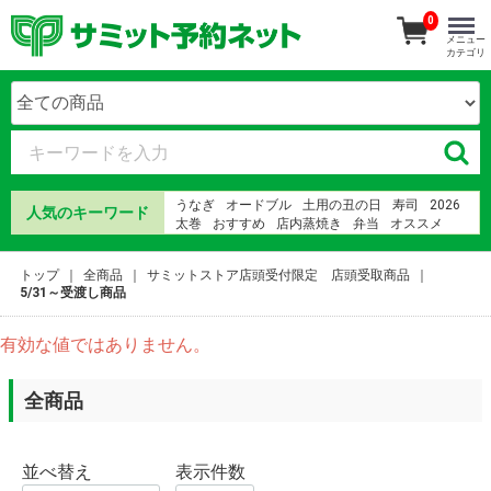
0
メニュー
カテゴリ
うなぎ
オードブル
土用の丑の日
寿司
2026
人気のキーワード
太巻
おすすめ
店内蒸焼き
弁当
オススメ
誕生日ケーキ
ما
鰻
海鮮
さみっとおりじなる
ケーキ
紅龍牛肉湯 幾人份
鰻
きもすい
トップ
全商品
サミットストア店頭受付限定 店頭受取商品
ちらし寿司
5/31～受渡し商品
有効な値ではありません。
全商品
並べ替え
表示件数