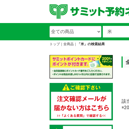
トップ
全商品
「米」の検索結果
該
※