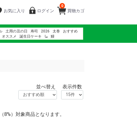
0
お気に入り
ログイン
買物カゴ
ル
土用の丑の日
寿司
2026
太巻
おすすめ
オススメ
誕生日ケーキ
ما
鰻
る
海鮮
紅龍牛肉湯 幾人份
鰻
きもすい
ギ
並べ替え
表示件数
率（8%）対象商品となります。