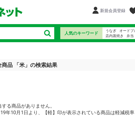
新規会員登録
うなぎ
オードブ
人気のキーワード
店内蒸焼き
弁当
さみっとおりじな
ちらし寿司
ウナ
全商品 「米」の検索結果
当する商品がありません。
2019年10月1日より、【軽】印が表示されている商品は軽減税